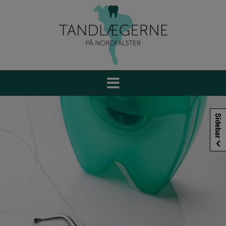
Hop
til
indholdet
Sidebar