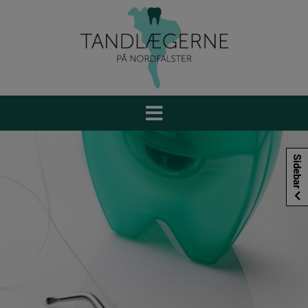
Hop
til
indholdet
Sidebar