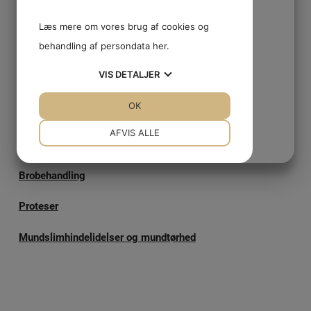
Tandrensning
Læs mere om vores brug af cookies og
behandling af persondata
her
.
Paradentose
VIS
DETALJER
Tandfyldninger/karies
JA
NEJ
JA
NEJ
OK
Rodbehandling
NØDVENDIGE
PRÆFERENCER
AFVIS ALLE
Kronebehandling
JA
NEJ
JA
NEJ
Brobehandling
MARKETING
STATISTIK
Proteser
Mundslimhindelidelser og mundtørhed