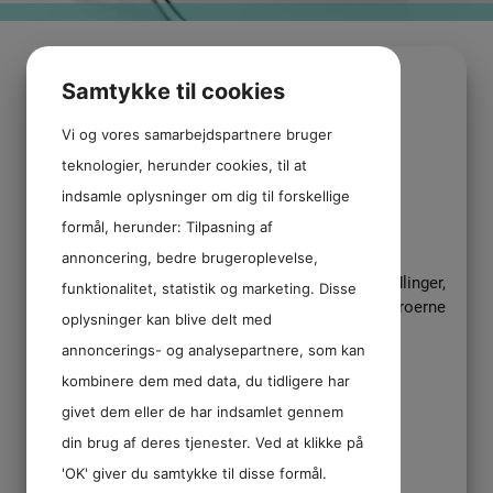
Samtykke til cookies
BEHANDLINGER
Vi og vores samarbejdspartnere bruger
teknologier, herunder cookies, til at
Her kan du læse om de behandlinger vi tilbyder.
indsamle oplysninger om dig til forskellige
formål, herunder: Tilpasning af
Kirurgiske behandlinger, såsom fjernelse af
visdomstænder, rodspidsoperation og
annoncering, bedre brugeroplevelse,
implantatindsættelse samt tandregulerings behandlinger,
funktionalitet, statistik og marketing. Disse
samarbejder vi med specialtandlægerne ved Farøbroerne
oplysninger kan blive delt med
der er beliggende på samme adresse. Yderligere
annoncerings- og analysepartnere, som kan
information om disse behandlinger kan findes på
specialtand.dk
kombinere dem med data, du tidligere har
givet dem eller de har indsamlet gennem
din brug af deres tjenester. Ved at klikke på
'OK' giver du samtykke til disse formål.
Tandeftersyn