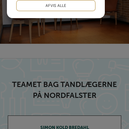
NØDVENDIGE
PRÆFERENCER
AFVIS ALLE
JA
NEJ
JA
NEJ
MARKETING
STATISTIK
TEAMET BAG TANDLÆGERNE
PÅ NORDFALSTER
SIMON KOLD BREDAHL