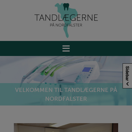
Hop
til
indholdet
Sidebar
VELKOMMEN TIL TANDLÆGERNE PÅ
NORDFALSTER