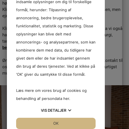
indsamle oplysninger om dig til forskellige
højsædet.
Klinikken har tidligere huset Tandlæge Bent Torp Jensen, men
formål, herunder: Tilpasning af
ejes i dag af Anders Torp Jensen.
annoncering, bedre brugeroplevelse,
funktionalitet, statistik og marketing. Disse
Klinikken varetager alle former for tandplejeydelser. Da vi også
oplysninger kan blive delt med
har specialtandlæger tilknyttet, kan vi også tilbyde kirurgi,
tandregulering og meget andet.
Læs mere om disse
annoncerings- og analysepartnere, som kan
behandlinger her
.
kombinere dem med data, du tidligere har
givet dem eller de har indsamlet gennem
Ønsker du at blive patient i vores klinik, skal du tage kontakt til
os, så giver vi dig en tid hos en af vores behandlere, hurtigst
din brug af deres tjenester. Ved at klikke på
muligt.
'OK' giver du samtykke til disse formål.
Læs mere om vores brug af cookies og
behandling af persondata
her
.
VIS
DETALJER
JA
NEJ
JA
NEJ
OK