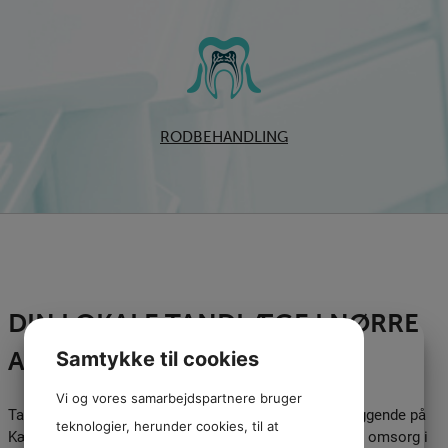
RODBEHANDLING
DIN LOKALE TANDLÆGE I NØRRE
ALSLEV PÅ FALSTER
Samtykke til cookies
Vi og vores samarbejdspartnere bruger
Tandlægerne på Nordfalster er en hyggelig klinik beliggende på
teknologier, herunder cookies, til at
Kæpgårdsvej 12 i Nørre Alslev. Vi sætter faglighed og omsorg i